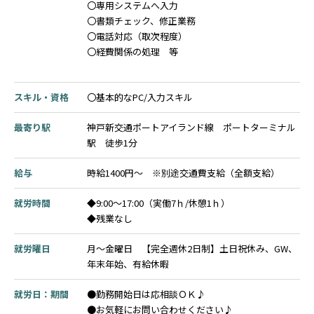
〇専用システムへ入力
〇書類チェック、修正業務
〇電話対応（取次程度）
〇経費関係の処理 等
スキル・資格
〇基本的なPC/入力スキル
最寄り駅
神戸新交通ポートアイランド線 ポートターミナル
駅 徒歩1分
給与
時給1400円～ ※別途交通費支給（全額支給）
就労時間
◆9:00～17:00（実働7ｈ/休憩1ｈ）
◆残業なし
就労曜日
月～金曜日 【完全週休2日制】土日祝休み、GW、
年末年始、有給休暇
就労日：期間
●勤務開始日は応相談ＯＫ♪
●お気軽にお問い合わせください♪