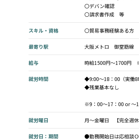
〇デバン確認
〇請求書作成 等
スキル・資格
〇貿易事務経験ある方
最寄り駅
大阪メトロ 御堂筋線 
給与
時給1500円～1700
就労時間
◆9:00～18：00（実
◆残業基本なし
※9：00～17：00 or 
就労曜日
月～金曜日 【完全週休
就労日：期間
●勤務開始日は応相談Ｏ