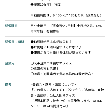
◆残業10ｈ/月 程度
※勤務時間は、9：00～17：30もＯＫ（残業なし）
就労曜日
月～金曜日 【完全週休2日制】土日祝休み、GW、
年末年始、有給休暇
就労日：期間
●勤務開始日は応相談ＯＫ♪
●お気軽にお問い合わせください♪
●即日からでも働ける体制が整っています
企業先
〇大手企業で綺麗なオフィス
〇主婦の方も活躍！
〇海貨・通関業者で貿易事務の経験者歓迎！
備考
<登録会・選考・面談について>
「この求人に応募する」ボタンからご応募後、登録
会・面談は、当社大阪オフィス
（堺筋本町駅：徒歩1分）で実施致します。WEBエ
ントリーは24時間受付中♪