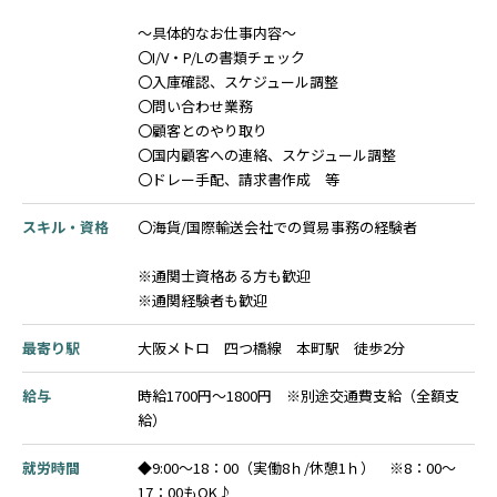
～具体的なお仕事内容～
〇I/V・P/Lの書類チェック
〇入庫確認、スケジュール調整
〇問い合わせ業務
〇顧客とのやり取り
〇国内顧客への連絡、スケジュール調整
〇ドレー手配、請求書作成 等
スキル・資格
〇海貨/国際輸送会社での貿易事務の経験者
※通関士資格ある方も歓迎
※通関経験者も歓迎
最寄り駅
大阪メトロ 四つ橋線 本町駅 徒歩2分
給与
時給1700円～1800円 ※別途交通費支給（全額支
給）
就労時間
◆9:00～18：00（実働8ｈ/休憩1ｈ） ※8：00～
17：00もOK♪