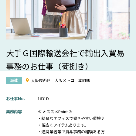
大手Ｇ国際輸送会社で輸出入貿易
事務のお仕事（荷捌き）
派遣
大阪市西区 大阪メトロ 本町駅
お仕事No.
1631D
業務内容
≪ オススメPoint ≫
・綺麗なオフィスで働きやすい環境♪
・幅広くアイテムあります。
・通関業者等で貿易事務の経験ある方