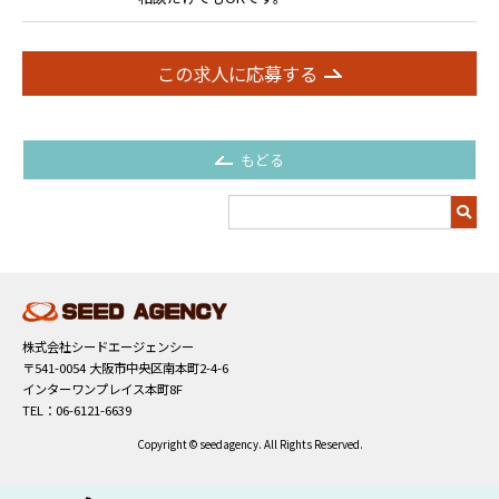
この求人に応募する
もどる
検
索
キ
ー
ワ
ー
株式会社シードエージェンシー
ド
〒541-0054 大阪市中央区南本町2-4-6
で
インターワンプレイス本町8F
探
TEL：06-6121-6639
す
Copyright © seedagency. All Rights Reserved.