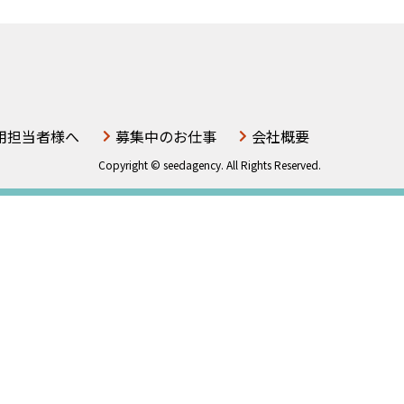
索
ド
キ
で
ー
探
ワ
す
ー
ド
で
用担当者様へ
募集中のお仕事
会社概要
探
Copyright © seedagency. All Rights Reserved.
す