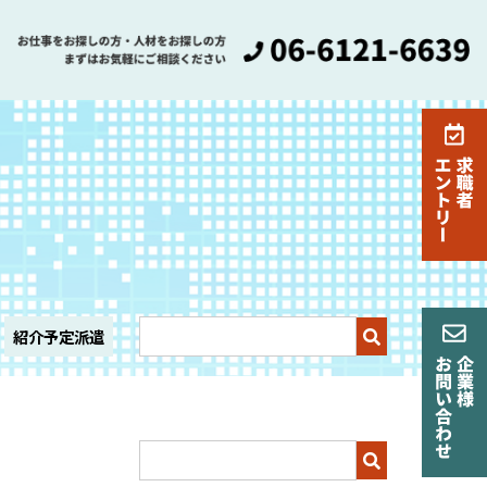
紹介予定派遣
検
索
キ
ー
ワ
検
ー