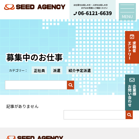
MENU
募集中のお仕事
正社員
派遣
紹介予定派遣
カテゴリー：
検
索
キ
ー
記事がありません
ワ
ー
検
ド
索
で
キ
探
ー